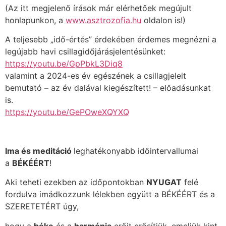
(Az itt megjelenő írások már elérhetőek megújult
honlapunkon, a
www.asztrozofia.hu
oldalon is!)
A teljesebb „idő-értés” érdekében érdemes megnézni a
legújabb havi csillagidőjárásjelentésünket:
https://youtu.be/GpPbkL3Diq8
valamint a 2024-es év egészének a csillagjeleit
bemutató – az év dalával kiegészített! – előadásunkat
is.
https://youtu.be/GePOweXQYXQ
Ima és meditáció
leghatékonyabb időintervallumai
a
BÉKÉÉRT
!
Aki teheti ezekben az időpontokban
NYUGAT
felé
fordulva imádkozzunk lélekben együtt a BÉKÉÉRT és a
SZERETETÉRT úgy,
hogy a
béke
és a
harmónia
erőit erősítjük, emeljük kint