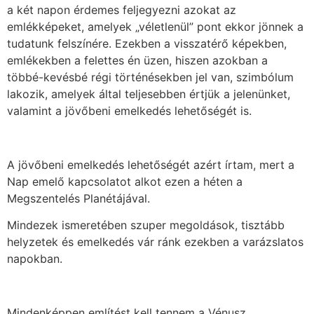
a két napon érdemes feljegyezni azokat az
emlékképeket, amelyek „véletlenül” pont ekkor jönnek a
tudatunk felszínére. Ezekben a visszatérő képekben,
emlékekben a felettes én üzen, hiszen azokban a
többé-kevésbé régi történésekben jel van, szimbólum
lakozik, amelyek által teljesebben értjük a jelenünket,
valamint a jövőbeni emelkedés lehetőségét is.
A jövőbeni emelkedés lehetőségét azért írtam, mert a
Nap emelő kapcsolatot alkot ezen a héten a
Megszentelés Planétájával.
Mindezek ismeretében szuper megoldások, tisztább
helyzetek és emelkedés vár ránk ezekben a varázslatos
napokban.
Mindenképpen említést kell tennem a Vénusz