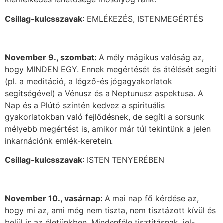
Csillag-kulcsszavak
: EMLÉKEZÉS, ISTENMEGÉRTÉS
November 9., szombat:
A mély mágikus valóság az,
hogy MINDEN EGY. Ennek megértését és átélését segíti
(pl. a meditáció, a légző-és jógagyakorlatok
segítségével) a Vénusz és a Neptunusz aspektusa. A
Nap és a Plútó szintén kedvez a spirituális
gyakorlatokban való fejlődésnek, de segíti a sorsunk
mélyebb megértést is, amikor már túl tekintünk a jelen
inkarnációnk emlék-keretein.
Csillag-kulcsszavak
: ISTEN TENYERÉBEN
November 10., vasárnap:
A mai nap fő kérdése az,
hogy mi az, ami még nem tiszta, nem tisztázott kívül és
belül is az életünkben. Mindenféle tisztításnak, jel-