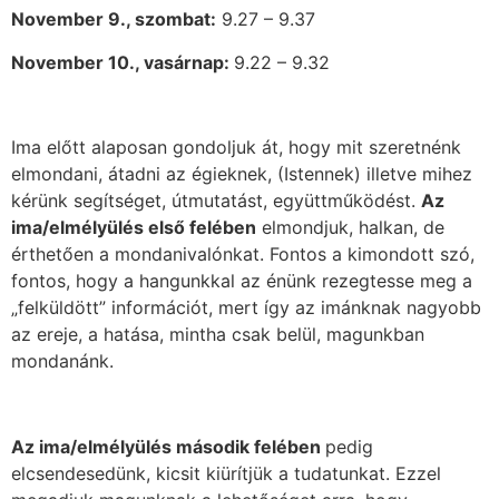
November 9., szombat:
9.27 – 9.37
November
10., vasárnap:
9.22 – 9.32
Ima előtt alaposan gondoljuk át, hogy mit szeretnénk
elmondani, átadni az égieknek, (Istennek) illetve mihez
kérünk segítséget, útmutatást, együttműködést.
Az
ima/elmélyülés első felében
elmondjuk, halkan, de
érthetően a mondanivalónkat. Fontos a kimondott szó,
fontos, hogy a hangunkkal az énünk rezegtesse meg a
„felküldött” információt, mert így az imánknak nagyobb
az ereje, a hatása, mintha csak belül, magunkban
mondanánk.
Az ima/elmélyülés második felében
pedig
elcsendesedünk, kicsit kiürítjük a tudatunkat. Ezzel