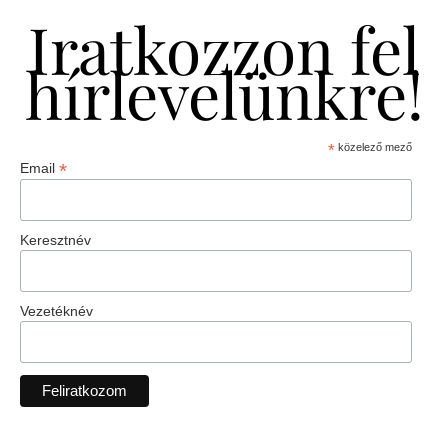
Iratkozzon fel
hírlevelünkre!
*
közelező mező
*
Email
Keresztnév
Vezetéknév