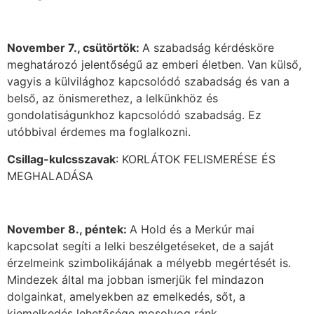
November 7., csütörtök:
A szabadság kérdésköre
meghatározó jelentőségű az emberi életben. Van külső,
vagyis a külvilághoz kapcsolódó szabadság és van a
belső, az önismerethez, a lelkünkhöz és
gondolatiságunkhoz kapcsolódó szabadság. Ez
utóbbival érdemes ma foglalkozni.
Csillag-kulcsszavak
: KORLÁTOK FELISMERÉSE ÉS
MEGHALADÁSA
November
8., péntek:
A Hold és a Merkúr mai
kapcsolat segíti a lelki beszélgetéseket, de a saját
érzelmeink szimbolikájának a mélyebb megértését is.
Mindezek által ma jobban ismerjük fel mindazon
dolgainkat, amelyekben az emelkedés, sőt, a
kiemelkedés lehetősége mosolyog ránk.