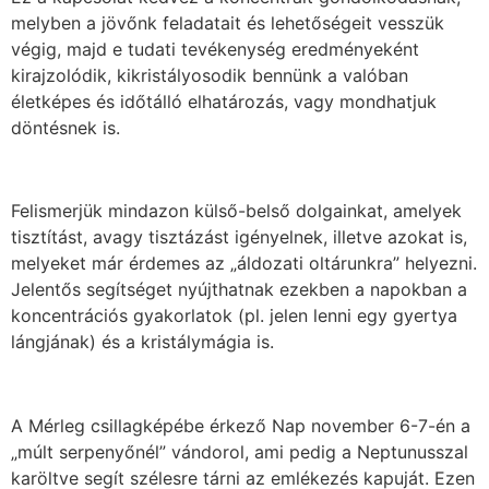
melyben a jövőnk feladatait és lehetőségeit vesszük
végig, majd e tudati tevékenység eredményeként
kirajzolódik, kikristályosodik bennünk a valóban
életképes és időtálló elhatározás, vagy mondhatjuk
döntésnek is.
Felismerjük mindazon külső-belső dolgainkat, amelyek
tisztítást, avagy tisztázást igényelnek, illetve azokat is,
melyeket már érdemes az „áldozati oltárunkra” helyezni.
Jelentős segítséget nyújthatnak ezekben a napokban a
koncentrációs gyakorlatok (pl. jelen lenni egy gyertya
lángjának) és a kristálymágia is.
A Mérleg csillagképébe érkező Nap november 6-7-én a
„múlt serpenyőnél” vándorol, ami pedig a Neptunusszal
karöltve segít szélesre tárni az emlékezés kapuját. Ezen