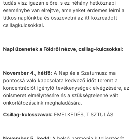
tudás visz igazán előre, s ez néhány hétköznapi
eseménybe van elrejtve, amelyeket érdemes leírni a
titkos naplónkba és összevetni az itt közreadott
csillagkulcsokkal.
Napi üzenetek a Földről nézve, csillag-kulcsokkal:
November 4., hétfő:
A Nap és a Szaturnusz ma
pontossá váló kapcsolata kedvező időt teremt a
koncentrációt igénylő tevékenységek elvégzésére, az
önismeret elmélyítésére és a szükségtelenné vált
önkorlátozásaink meghaladására.
Csillag-kulcsszavak
: EMELKEDÉS, TISZTULÁS
November 5., kedd:
A belső harmónia kiteljesítését