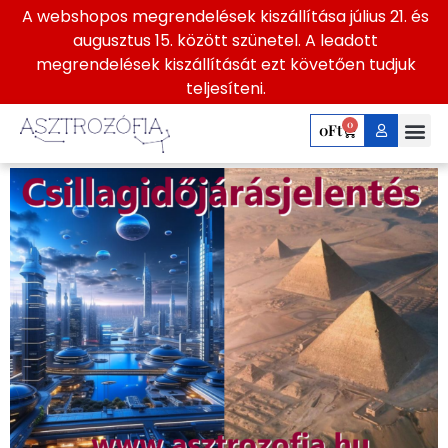
A webshopos megrendelések kiszállítása július 21. és
2024. november 4 –
augusztus 15. között szünetel. A leadott
megrendelések kiszállítását ezt követően tudjuk
10.
teljesíteni.
Csillagidőjárásjelenté
0
0
Ft