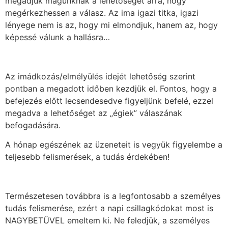
megadjuk magunknak a lehetőséget arra, hogy
megérkezhessen a válasz. Az ima igazi titka, igazi
lényege nem is az, hogy mi elmondjuk, hanem az, hogy
képessé válunk a hallásra…
Az imádkozás/elmélyülés idejét lehetőség szerint
pontban a megadott időben kezdjük el. Fontos, hogy a
befejezés előtt lecsendesedve figyeljünk befelé, ezzel
megadva a lehetőséget az „égiek” válaszának
befogadására.
A hónap egészének az üzeneteit is vegyük figyelembe a
teljesebb felismerések, a tudás érdekében!
Természetesen továbbra is a legfontosabb a személyes
tudás felismerése, ezért a napi csillagkódokat most is
NAGYBETŰVEL emeltem ki. Ne feledjük, a személyes