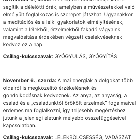
segítik a délelőtti órák, amelyben a művészetekkel való
elmélyült foglalkozás is szerepet játszhat. Ugyanakkor
a meditációs és a lelki gyakorlatok elmélyítésének,
valamint a lélekből, érzelmekből fakadó vágyaink
megvalósítása érdekében végzett cselekvéseknek
kedvez ez a nap.
Csillag-kulcsszavak
: GYÓGYULÁS, GYÓGYÍTÁS
November 6., szerda:
A mai energiák a dolgokat több
oldalról is megközelítő érzékelésnek és
gondolkodásnak kedveznek. Az anya, az anyaság, a
család és a „családunktól örökölt érzelmek” fogalmaival
érdemes ma foglalkozni, így teljesebb megértéshez
jutunk a jelenlegi életünk mélyebb összefüggéseivel
kapcsolatban.
Csillag-kulcsszavak
: LÉLEKBÖLCSESSÉG, VADÁSZAT