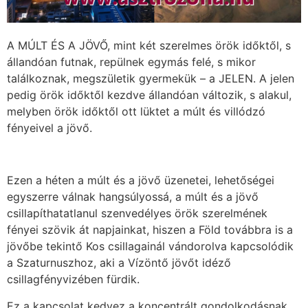
A MÚLT ÉS A JÖVŐ, mint két szerelmes örök időktől, s
állandóan futnak, repülnek egymás felé, s mikor
találkoznak, megszületik gyermekük – a JELEN. A jelen
pedig örök időktől kezdve állandóan változik, s alakul,
melyben örök időktől ott lüktet a múlt és villódzó
fényeivel a jövő.
Ezen a héten a múlt és a jövő üzenetei, lehetőségei
egyszerre válnak hangsúlyossá, a múlt és a jövő
csillapíthatatlanul szenvedélyes örök szerelmének
fényei szövik át napjainkat, hiszen a Föld továbbra is a
jövőbe tekintő Kos csillagainál vándorolva kapcsolódik
a Szaturnuszhoz, aki a Vízöntő jövőt idéző
csillagfényvizében fürdik.
Ez a kapcsolat kedvez a koncentrált gondolkodásnak,