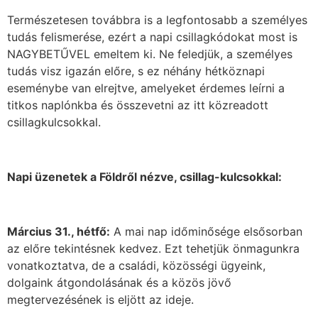
Természetesen továbbra is a legfontosabb a személyes
tudás felismerése, ezért a napi csillagkódokat most is
NAGYBETŰVEL emeltem ki. Ne feledjük, a személyes
tudás visz igazán előre, s ez néhány hétköznapi
eseménybe van elrejtve, amelyeket érdemes leírni a
titkos naplónkba és összevetni az itt közreadott
csillagkulcsokkal.
Napi üzenetek a Földről nézve, csillag-kulcsokkal:
Március 31., hétfő:
A mai nap időminősége elsősorban
az előre tekintésnek kedvez. Ezt tehetjük önmagunkra
vonatkoztatva, de a családi, közösségi ügyeink,
dolgaink átgondolásának és a közös jövő
megtervezésének is eljött az ideje.