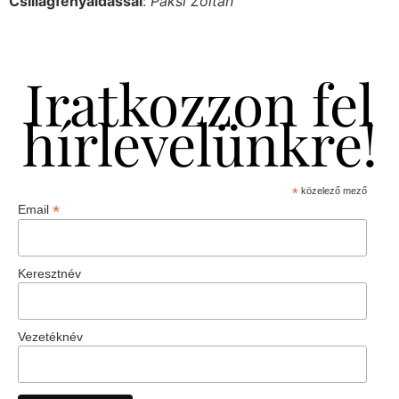
Csillagfényáldással
:
Paksi Zoltán
Iratkozzon fel
hírlevelünkre!
*
közelező mező
*
Email
Keresztnév
Vezetéknév