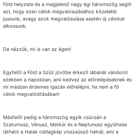
Föld helyzete és a megjelenő nagy égi háromszög segíti
azt, hogy ezen célok megvalósulásához közelebb
jussunk, avagy azok megvalósulása esetén új célokat
alkossunk.
De nézzük, mi is van az égen!
Egyfelől a Föld a Szűz jövőbe érkező lábánál vándorol
ezekben a napokban, ami kedvez az előrelépéseknek és
mi másban érdemes igazán előrelépni, ha nem a fő
célok megvalósításában!
Másfelől pedig a háromszög egyik csúcsán a
Szaturnusz, Vénusz, Merkúr és a Neptunusz együttese
látható a Halak csillagkép visszaúszó halnál, ami a