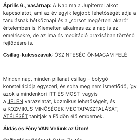
Április 6., vasárnap:
A Nap ma a Jupiterrel alkot
kapcsolatot, ami az év egyik legjobb lehetőségét adja a
tanulásnak hétköznapi és a „sorsot megérteni akaró”
értelemben is. Kiemelten alkalmas ez a nap is az
emelésekre, de az ima és meditáció praxisában történő
fejlődésre is.
Csillag-kulcsszavak
: ŐSZINTESÉG ÖNMAGAM FELÉ
Minden nap, minden pillanat csillag – bolygó
konstellációja egyszeri, és soha meg nem ismétlődő, így
azok a mindenkori
ITT ÉS MOST
, vagyis
a
JELEN
varázslatát, kozmikus lehetőségeit, és
a
KOZMIKUS MINŐSÉGEK MEGTAPASZTALÁSÁT,
ÁTÉLÉSÉT
tanítják a Földön élő embernek.
Áldás és Fény VAN Velünk az Úton!