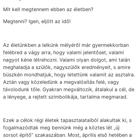
Mit kell megtennem ebben az életben?
Megtenni? Igen, eljött az idő!
Az életünkben a lelkünk mélyéről már gyermekkorban
felébred a vágy arra, hogy valami jelentőset, valami
nagyot kéne létrehozni. Valami olyan dolgot, ami talán
meghaladja a szülők, nagyszülők eredményeit, s amire
büszkén mondhatjuk, hogy letettünk valamit az asztalra.
Aztán vagy közeledünk a megvalósítás felé, vagy
távolodunk tőle. Gyakran megváltozik, átalakul a cél, de
a lényege, a rejtett szimbolikája, tartalma megmarad.
Ezek a célok régi életek tapasztalataiból alakultak ki, s
fogalmazódtak meg bennünk még a köztes lét „új
sorsot építő” szakaszában. Most, április első hetében a