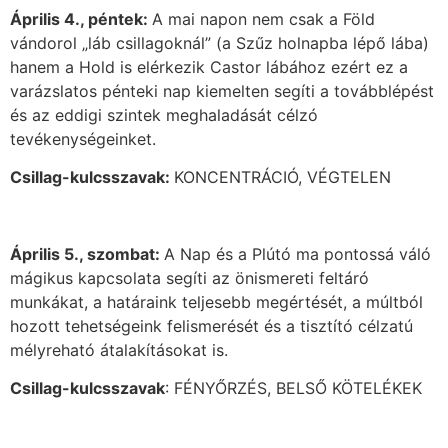
Április 4., péntek:
A mai napon nem csak a Föld
vándorol „láb csillagoknál” (a Szűz holnapba lépő lába)
hanem a Hold is elérkezik Castor lábához ezért ez a
varázslatos pénteki nap kiemelten segíti a továbblépést
és az eddigi szintek meghaladását célzó
tevékenységeinket.
Csillag-kulcsszavak:
KONCENTRÁCIÓ, VÉGTELEN
Április 5., szombat:
A Nap és a Plútó ma pontossá váló
mágikus kapcsolata segíti az önismereti feltáró
munkákat, a határaink teljesebb megértését, a múltból
hozott tehetségeink felismerését és a tisztító célzatú
mélyreható átalakításokat is.
Csillag-kulcsszavak
: FÉNYŐRZÉS, BELSŐ KÖTELÉKEK