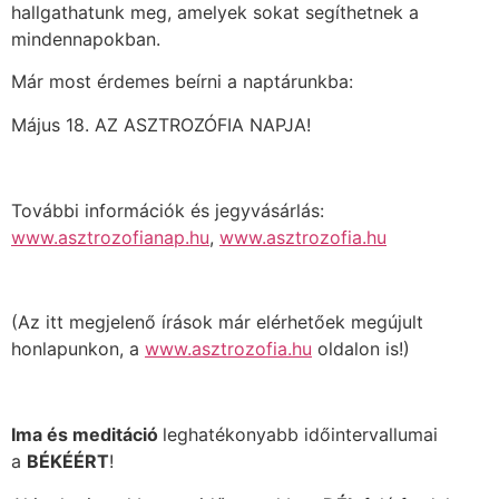
hallgathatunk meg, amelyek sokat segíthetnek a
mindennapokban.
Már most érdemes beírni a naptárunkba:
Május 18. AZ ASZTROZÓFIA NAPJA!
További információk és jegyvásárlás:
www.asztrozofianap.hu
,
www.asztrozofia.hu
(Az itt megjelenő írások már elérhetőek megújult
honlapunkon, a
www.asztrozofia.hu
oldalon is!)
Ima és meditáció
leghatékonyabb időintervallumai
a
BÉKÉÉRT
!