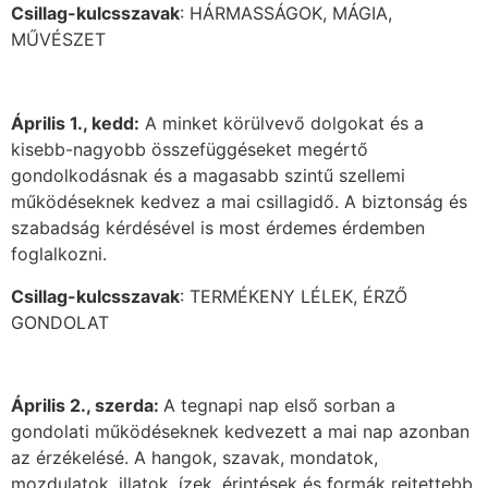
Csillag-kulcsszavak
: HÁRMASSÁGOK, MÁGIA,
MŰVÉSZET
Április 1., kedd:
A minket körülvevő dolgokat és a
kisebb-nagyobb összefüggéseket megértő
gondolkodásnak és a magasabb szintű szellemi
működéseknek kedvez a mai csillagidő. A biztonság és
szabadság kérdésével is most érdemes érdemben
foglalkozni.
Csillag-kulcsszavak
: TERMÉKENY LÉLEK, ÉRZŐ
GONDOLAT
Április 2., szerda:
A tegnapi nap első sorban a
gondolati működéseknek kedvezett a mai nap azonban
az érzékelésé. A hangok, szavak, mondatok,
mozdulatok, illatok, ízek, érintések és formák rejtettebb