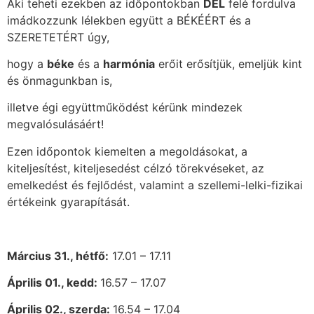
Aki teheti ezekben az időpontokban
DÉL
felé fordulva
imádkozzunk lélekben együtt a BÉKÉÉRT és a
SZERETETÉRT úgy,
hogy a
béke
és a
harmónia
erőit erősítjük, emeljük kint
és önmagunkban is,
illetve égi együttműködést kérünk mindezek
megvalósulásáért!
Ezen időpontok kiemelten a megoldásokat, a
kiteljesítést, kiteljesedést célzó törekvéseket, az
emelkedést és fejlődést, valamint a szellemi-lelki-fizikai
értékeink gyarapítását.
Március 31., hétfő:
17.01 – 17.11
Április 01., kedd:
16.57 – 17.07
Április 02., szerda:
16.54 – 17.04