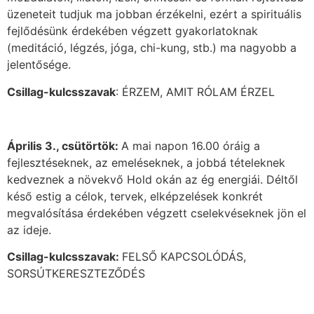
üzeneteit tudjuk ma jobban érzékelni, ezért a spirituális
fejlődésünk érdekében végzett gyakorlatoknak
(meditáció, légzés, jóga, chi-kung, stb.) ma nagyobb a
jelentősége.
Csillag-kulcsszavak
: ÉRZEM, AMIT RÓLAM ÉRZEL
Április 3., csütörtök:
A mai napon 16.00 óráig a
fejlesztéseknek, az emeléseknek, a jobbá tételeknek
kedveznek a növekvő Hold okán az ég energiái. Déltől
késő estig a célok, tervek, elképzelések konkrét
megvalósítása érdekében végzett cselekvéseknek jön el
az ideje.
Csillag-kulcsszavak:
FELSŐ KAPCSOLÓDÁS,
SORSÚTKERESZTEZŐDÉS