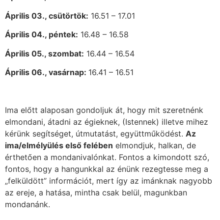
Április 03., csütörtök:
16.51 – 17.01
Április 04., péntek:
16.48 – 16.58
Április 05., szombat:
16.44 – 16.54
Április
06., vasárnap:
16.41 – 16.51
Ima előtt alaposan gondoljuk át, hogy mit szeretnénk
elmondani, átadni az égieknek, (Istennek) illetve mihez
kérünk segítséget, útmutatást, együttműködést.
Az
ima/elmélyülés első felében
elmondjuk, halkan, de
érthetően a mondanivalónkat. Fontos a kimondott szó,
fontos, hogy a hangunkkal az énünk rezegtesse meg a
„felküldött” információt, mert így az imánknak nagyobb
az ereje, a hatása, mintha csak belül, magunkban
mondanánk.