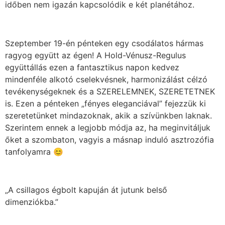
időben nem igazán kapcsolódik e két planétához.
Szeptember 19-én pénteken egy csodálatos hármas
ragyog együtt az égen! A Hold-Vénusz-Regulus
együttállás ezen a fantasztikus napon kedvez
mindenféle alkotó cselekvésnek, harmonizálást célzó
tevékenységeknek és a SZERELEMNEK, SZERETETNEK
is. Ezen a pénteken „fényes eleganciával” fejezzük ki
szeretetünket mindazoknak, akik a szívünkben laknak.
Szerintem ennek a legjobb módja az, ha meginvitáljuk
őket a szombaton, vagyis a másnap induló asztrozófia
tanfolyamra 😊
„A csillagos égbolt kapuján át jutunk belső
dimenziókba.”