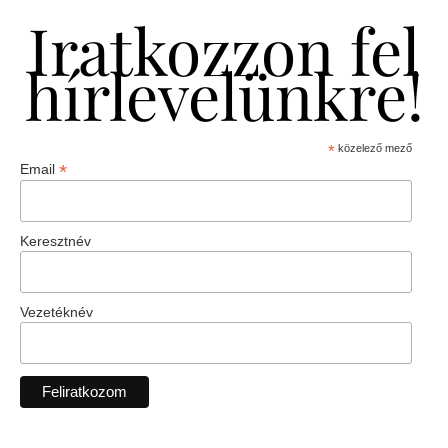
Iratkozzon fel
hírlevelünkre!
*
közelező mező
*
Email
Keresztnév
Vezetéknév