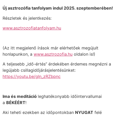
Új asztrozófia tanfolyam indul 2025. szeptemberében!
Részletek és jelentkezés:
www.asztrozofiatanfolyam.hu
(Az itt megjelenő írások már elérhetőek megújult
honlapunkon, a
www.asztrozofia.hu
oldalon is!)
A teljesebb „idő-értés” érdekében érdemes megnézni a
legújabb csillagidőjárásjelentésünket:
https://youtu.be/gIn_zRZbpnc
Ima és meditáció
leghatékonyabb időintervallumai
a
BÉKÉÉRT
!
Aki teheti ezekben az időpontokban
NYUGAT
felé