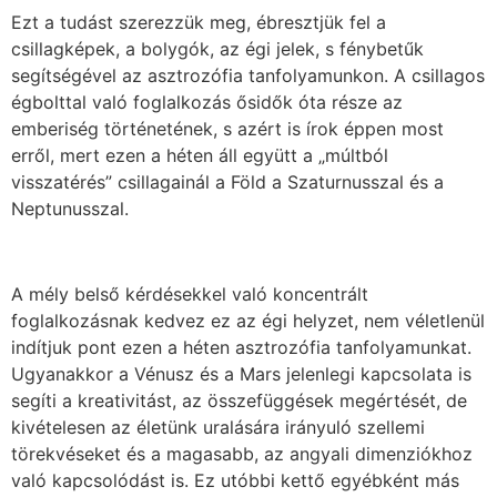
Ezt a tudást szerezzük meg, ébresztjük fel a
csillagképek, a bolygók, az égi jelek, s fénybetűk
segítségével az asztrozófia tanfolyamunkon. A csillagos
égbolttal való foglalkozás ősidők óta része az
emberiség történetének, s azért is írok éppen most
erről, mert ezen a héten áll együtt a „múltból
visszatérés” csillagainál a Föld a Szaturnusszal és a
Neptunusszal.
A mély belső kérdésekkel való koncentrált
foglalkozásnak kedvez ez az égi helyzet, nem véletlenül
indítjuk pont ezen a héten asztrozófia tanfolyamunkat.
Ugyanakkor a Vénusz és a Mars jelenlegi kapcsolata is
segíti a kreativitást, az összefüggések megértését, de
kivételesen az életünk uralására irányuló szellemi
törekvéseket és a magasabb, az angyali dimenziókhoz
való kapcsolódást is. Ez utóbbi kettő egyébként más