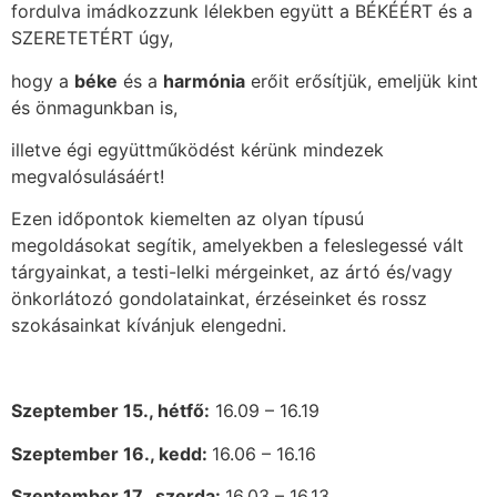
fordulva imádkozzunk lélekben együtt a BÉKÉÉRT és a
SZERETETÉRT úgy,
hogy a
béke
és a
harmónia
erőit erősítjük, emeljük kint
és önmagunkban is,
illetve égi együttműködést kérünk mindezek
megvalósulásáért!
Ezen időpontok kiemelten az olyan típusú
megoldásokat segítik, amelyekben a feleslegessé vált
tárgyainkat, a testi-lelki mérgeinket, az ártó és/vagy
önkorlátozó gondolatainkat, érzéseinket és rossz
szokásainkat kívánjuk elengedni.
Szeptember
15., hétfő:
16.09 – 16.19
Szeptember 16., kedd:
16.06 – 16.16
Szeptember 17., szerda:
16.03 – 16.13