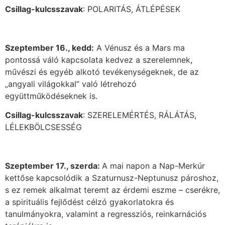
Csillag-kulcsszavak
: POLARITÁS, ÁTLÉPÉSEK
Szeptember 16., kedd:
A Vénusz és a Mars ma
pontossá váló kapcsolata kedvez a szerelemnek,
művészi és egyéb alkotó tevékenységeknek, de az
„angyali világokkal” való létrehozó
együttműködéseknek is.
Csillag-kulcsszavak
: SZERELEMÉRTÉS, RÁLÁTÁS,
LÉLEKBÖLCSESSÉG
Szeptember 17., szerda:
A mai napon a Nap-Merkúr
kettőse kapcsolódik a Szaturnusz-Neptunusz pároshoz,
s ez remek alkalmat teremt az érdemi eszme – cserékre,
a spirituális fejlődést célzó gyakorlatokra és
tanulmányokra, valamint a regressziós, reinkarnációs