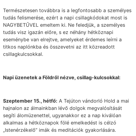
Természetesen továbbra is a legfontosabb a személyes
tudás felismerése, ezért a napi csillagkódokat most is
NAGYBETŰVEL emeltem ki. Ne feledjük, a személyes
tudás visz igazán előre, s ez néhány hétköznapi
eseménybe van elrejtve, amelyeket érdemes leírni a
titkos naplónkba és összevetni az itt közreadott
csillagkulcsokkal.
Napi üzenetek a Földről nézve, csillag-kulcsokkal:
Szeptember 15., hétfő:
A Tejúton vándorló Hold a mai
hajnalon az álmainkban lévő dolgok megvalósítását
segíti álomüzenettel, ugyanakkor ez a nap kiválóan
alkalmas a hétköznapok fölé emelkedést is célzó
„Istenérzékelő” imák és meditációk gyakorlására.