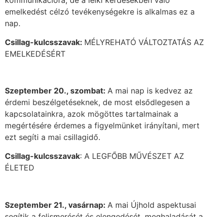
kommunikációra, de a lelki kérdésekben való
emelkedést célzó tevékenységekre is alkalmas ez a
nap.
Csillag-kulcsszavak:
MÉLYREHATÓ VÁLTOZTATÁS AZ
EMELKEDÉSÉRT
Szeptember 20., szombat:
A mai nap is kedvez az
érdemi beszélgetéseknek, de most elsődlegesen a
kapcsolatainkra, azok mögöttes tartalmainak a
megértésére érdemes a figyelmünket irányítani, mert
ezt segíti a mai csillagidő.
Csillag-kulcsszavak
: A LEGFŐBB MŰVÉSZET AZ
ÉLETED
Szeptember 21., vasárnap:
A mai Újhold aspektusai
segítik a felismerését és elengedését, meghaladását a