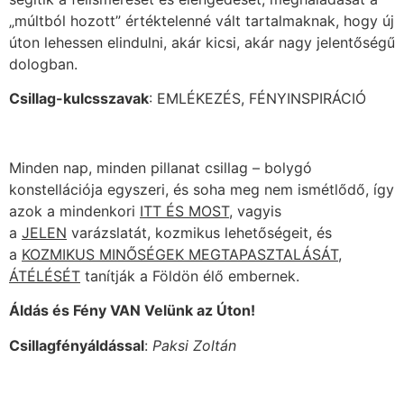
„múltból hozott” értéktelenné vált tartalmaknak, hogy új
úton lehessen elindulni, akár kicsi, akár nagy jelentőségű
dologban.
Csillag-kulcsszavak
: EMLÉKEZÉS, FÉNYINSPIRÁCIÓ
Minden nap, minden pillanat csillag – bolygó
konstellációja egyszeri, és soha meg nem ismétlődő, így
azok a mindenkori
ITT ÉS MOST
, vagyis
a
JELEN
varázslatát, kozmikus lehetőségeit, és
a
KOZMIKUS MINŐSÉGEK MEGTAPASZTALÁSÁT,
ÁTÉLÉSÉT
tanítják a Földön élő embernek.
Áldás és Fény VAN Velünk az Úton!
Csillagfényáldással
:
Paksi Zoltán