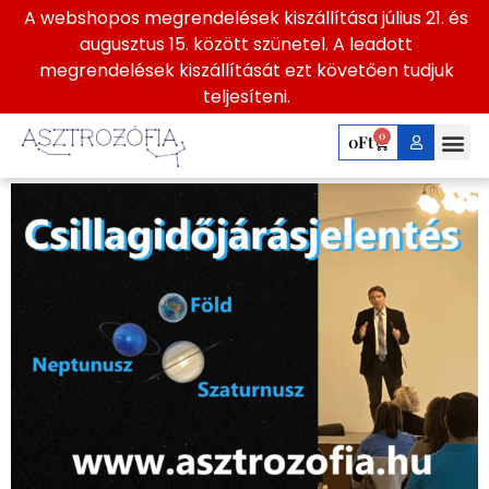
A webshopos megrendelések kiszállítása július 21. és
2025. szeptember 15
augusztus 15. között szünetel. A leadott
megrendelések kiszállítását ezt követően tudjuk
– 21.
teljesíteni.
Csillagidőjárásjelenté
0
0
Ft