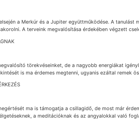
r elsején a Merkúr és a Jupiter együttműködése. A tanulás
korolni. A terveink megvalósítása érdekében végzett cse
ÁGNAK
 megvalósító törekvéseinket, de a nagyobb energiákat igény
kintését is ma érdemes megtenni, ugyanis ezáltal remek ös
ÉRKEZÉS
gértését ma is támogatja a csillagidő, de most már érdemes
zélgetéseknek, a meditációknak és az angyalokkal való fogl