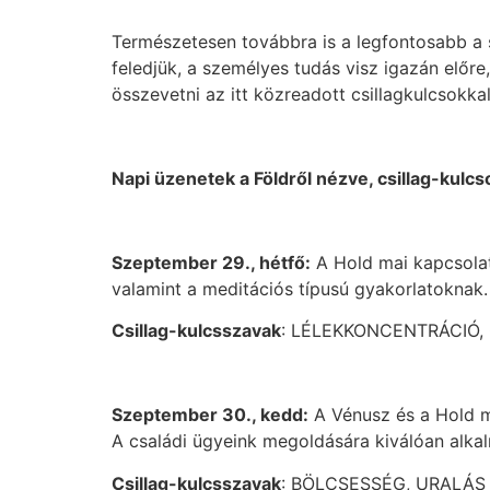
Természetesen továbbra is a legfontosabb a 
feledjük, a személyes tudás visz igazán előr
összevetni az itt közreadott csillagkulcsokkal
Napi üzenetek a Földről nézve, csillag-kulcs
Szeptember 29., hétfő:
A Hold mai kapcsolat
valamint a meditációs típusú gyakorlatoknak.
Csillag-kulcsszavak
: LÉLEKKONCENTRÁCIÓ,
Szeptember 30., kedd:
A Vénusz és a Hold m
A családi ügyeink megoldására kiválóan alka
Csillag-kulcsszavak
: BÖLCSESSÉG, URALÁS