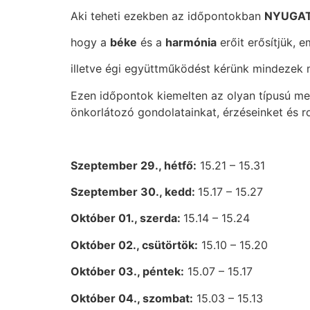
Aki teheti ezekben az időpontokban
NYUGA
hogy a
béke
és a
harmónia
erőit erősítjük, 
illetve égi együttműködést kérünk mindezek 
Ezen időpontok kiemelten az olyan típusú mego
önkorlátozó gondolatainkat, érzéseinket és r
Szeptember
29., hétfő:
15.21 – 15.31
Szeptember 30., kedd:
15.17 – 15.27
Október 01., szerda:
15.14 – 15.24
Október 02., csütörtök:
15.10 – 15.20
Október 03., péntek:
15.07 – 15.17
Október 04., szombat:
15.03 – 15.13