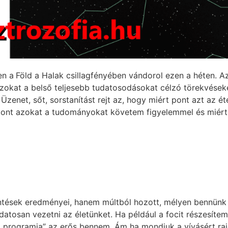
en a
Föld a Halak csillagfényében vándorol ezen a héten. Az 
i azokat a belső teljesebb tudatosodásokat célzó törekvése
Üzenet, sőt, sorstanítást rejt az, hogy miért pont azt az é
 pont azokat a tudományokat követem figyelemmel és miért
ések eredményei, hanem múltból hozott, mélyen bennünk él
datosan vezetni az életünket. Ha például a focit részesítem
programja” az erős bennem. Ám ha mondjuk a vívásért rajo