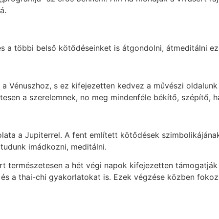
á.
 többi belső kötődéseinket is átgondolni, átmeditálni ez
a Vénuszhoz, s ez kifejezetten kedvez a művészi oldalunk 
esen a szerelemnek, no meg mindenféle békítő, szépítő, h
lata a Jupiterrel. A fent említett kötődések szimbolikáján
 tudunk imádkozni, meditálni.
rt természetesen a hét végi napok kifejezetten támogatják a 
 és a thai-chi gyakorlatokat is. Ezek végzése közben fokozo