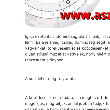
Igazi ezoterikus időminőség előtt állunk, hisz
lenni. Ez a jelenlegi csillagidőminőség segít
vágyainkat, törekvéseinket és kötődéseinket. 
olyan stílusú muzsikát kedvelek, hogy miért
részesítem előnyben.
A sort lehet még folytatni…
A kötődéseink nem tudatosan meghozott dönt
megértjük, megfejtjük, annál jobban tudjuk tu
csapatban, a közösségben való tevékenység „