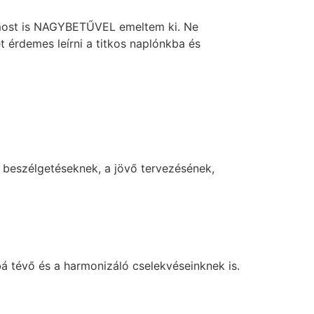
t most is NAGYBETŰVEL emeltem ki. Ne
t érdemes leírni a titkos naplónkba és
 beszélgetéseknek, a jövő tervezésének,
 tévő és a harmonizáló cselekvéseinknek is.