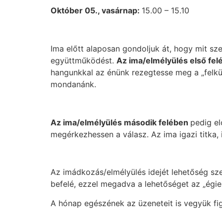
Október 05., vasárnap:
15.00 – 15.10
Ima előtt alaposan gondoljuk át, hogy mit sze
együttműködést.
Az ima/elmélyülés első fel
hangunkkal az énünk rezegtesse meg a „felkü
mondanánk.
Az ima/elmélyülés második felében
pedig el
megérkezhessen a válasz. Az ima igazi titka,
Az imádkozás/elmélyülés idejét lehetőség sze
befelé, ezzel megadva a lehetőséget az „égi
A hónap egészének az üzeneteit is vegyük fi