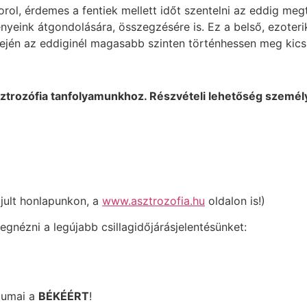
l, érdemes a fentiek mellett időt szentelni az eddig megtet
ényeink átgondolására, összegzésére is. Ez a belső, ezoteri
ején az eddiginél magasabb szinten történhessen meg kicsi
sztrozófia tanfolyamunkhoz. Részvételi lehetőség személ
jult honlapunkon, a
www.asztrozofia.hu
oldalon is!)
gnézni a legújabb csillagidőjárásjelentésünket:
lumai a
BÉKÉÉRT
!