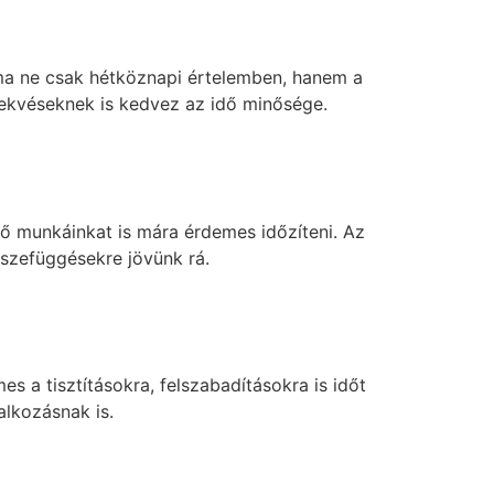
t ma ne csak hétköznapi értelemben, hanem a
lekvéseknek is kedvez az idő minősége.
lő munkáinkat is mára érdemes időzíteni. Az
szefüggésekre jövünk rá.
 a tisztításokra, felszabadításokra is időt
alkozásnak is.