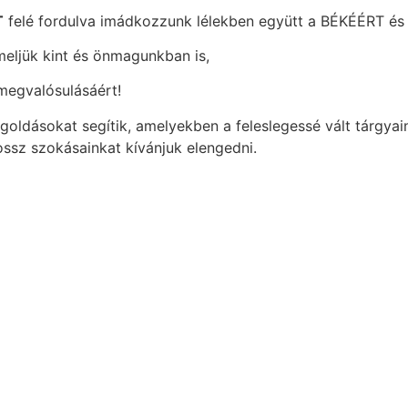
T
felé fordulva imádkozzunk lélekben együtt a BÉKÉÉRT é
emeljük kint és önmagunkban is,
megvalósulásáért!
ldásokat segítik, amelyekben a feleslegessé vált tárgyaink
ossz szokásainkat kívánjuk elengedni.