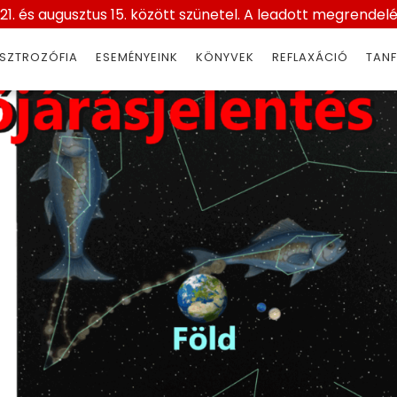
1. és augusztus 15. között szünetel. A leadott megrendelése
29 – október 5. Csillag
SZTROZÓFIA
ESEMÉNYEINK
KÖNYVEK
REFLAXÁCIÓ
TAN