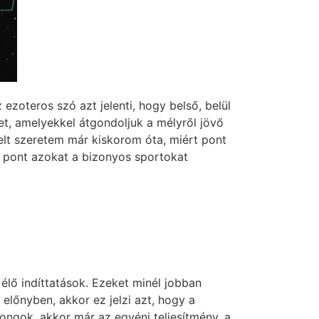
ezoteros szó azt jelenti, hogy belső, belül
ket, amelyekkel átgondoljuk a mélyről jövő
telt szeretem már kiskorom óta, miért pont
 pont azokat a bizonyos sportokat
ő indíttatások. Ezeket minél jobban
 előnyben, akkor ez jelzi azt, hogy a
ngok, akkor már az egyéni teljesítmény, a