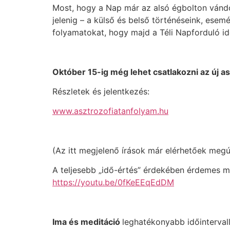
Most, hogy a Nap már az alsó égbolton vándoro
jelenig – a külső és belső történéseink, esem
folyamatokat, hogy majd a Téli Napforduló id
Október 15-ig még lehet csatlakozni az új a
Részletek és jelentkezés:
www.asztrozofiatanfolyam.hu
(Az itt megjelenő írások már elérhetőek megú
A teljesebb „idő-értés” érdekében érdemes me
https://youtu.be/0fKeEEqEdDM
Ima és meditáció
leghatékonyabb időinterval