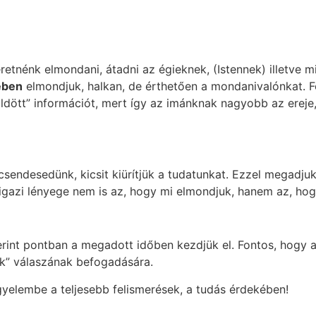
retnénk elmondani, átadni az égieknek, (Istennek) illetve m
ében
elmondjuk, halkan, de érthetően a mondanivalónkat. F
ldött” információt, mert így az imánknak nagyobb az ereje
csendesedünk, kicsit kiürítjük a tudatunkat. Ezzel megadj
 igazi lényege nem is az, hogy mi elmondjuk, hanem az, ho
rint pontban a megadott időben kezdjük el. Fontos, hogy a
ek” válaszának befogadására.
gyelembe a teljesebb felismerések, a tudás érdekében!