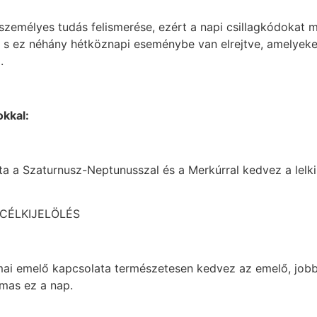
személyes tudás felismerése, ezért a napi csillagkódoka
e, s ez néhány hétköznapi eseménybe van elrejtve, amelyeke
.
okkal:
a a Szaturnusz-Neptunusszal és a Merkúrral kedvez a lelki
 CÉLKIJELÖLÉS
ai emelő kapcsolata természetesen kedvez az emelő, jobbá
lmas ez a nap.