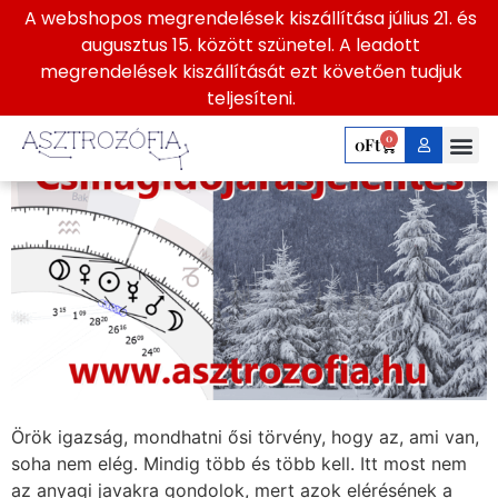
A webshopos megrendelések kiszállítása július 21. és
2026. január 12 – 18.
augusztus 15. között szünetel. A leadott
megrendelések kiszállítását ezt követően tudjuk
Csillagidőjárásjelenté
teljesíteni.
0
0
Ft
Örök igazság, mondhatni ősi törvény, hogy az, ami van,
soha nem elég. Mindig több és több kell. Itt most nem
az anyagi javakra gondolok, mert azok elérésének a