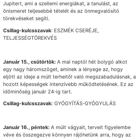
Jupitert, ami a szellemi energiákat, a tanulást, az
önismeret teljesebbé tételét és az önmegvalósító
törekvéseket segíti.
Csillag-kulcsszavak
: ESZMÉK CSERÉJE,
TELJESSÉGTÖREKVÉS
Január 15., csütörtök:
A mai naptól hét bolygó alkot
egy nagy háromszöget, aminek a lényege az, hogy
eljött az ideje a múlt terheitől való megszabadulásnak, a
hozott képességek intenzívebb működtetésének. Ez az
időminőség január 24-ig tart.
Csillag-kulcsszavak:
GYÓGYÍTÁS-GYÓGYULÁS
Január 16., péntek:
A múlt vágyait, terveit figyelembe
véve és összegezve könnyen rájöhetünk arra, hogy az