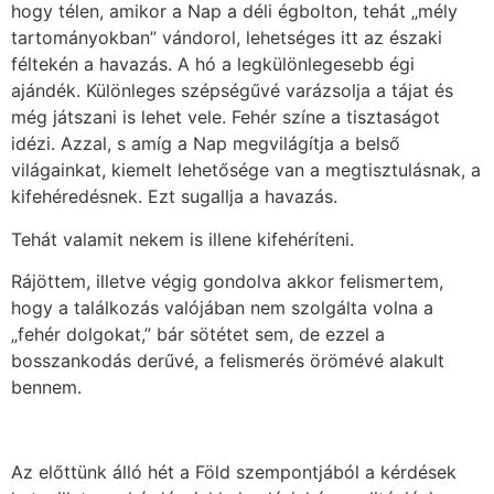
hogy télen, amikor a Nap a déli égbolton, tehát „mély
tartományokban” vándorol, lehetséges itt az északi
féltekén a havazás. A hó a legkülönlegesebb égi
ajándék. Különleges szépségűvé varázsolja a tájat és
még játszani is lehet vele. Fehér színe a tisztaságot
idézi. Azzal, s amíg a Nap megvilágítja a belső
világainkat, kiemelt lehetősége van a megtisztulásnak, a
kifehéredésnek. Ezt sugallja a havazás.
Tehát valamit nekem is illene kifehéríteni.
Rájöttem, illetve végig gondolva akkor felismertem,
hogy a találkozás valójában nem szolgálta volna a
„fehér dolgokat,” bár sötétet sem, de ezzel a
bosszankodás derűvé, a felismerés örömévé alakult
bennem.
Az előttünk álló hét a Föld szempontjából a kérdések