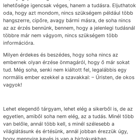
lehetősége igencsak véges, hanem a tudásra. Eljuthatok
oda, hogy azt mondom, nincs szükségem például több
hangszerre, cipőre, avagy bármi másra, de soha nincs
az az érzés bennünk, bennem, hogy a jelenlegi tudásnál
többre már nem vágyom, nincs szükségem több
információra.
Milyen érdekes és beszédes, hogy soha nincs az
embernek olyan érzése önmagáról, hogy ő már sokat
tud. Még soha, senki nem kiáltott fel, legalábbis egy
normális ember ezekkel a szavakkal: – Úristen, de okos
vagyok!
Lehet elegendő tárgyam, lehet elég a sikerből is, de az
egyetlen, amiből soha nem elég, az a tudás. Minél több
van belőle, annál több kell, s minél szélesebb a
világlátásunk és értésünk, annál jobban érezzük úgy,
hogy mennyire kevés is van a birtokunkban.