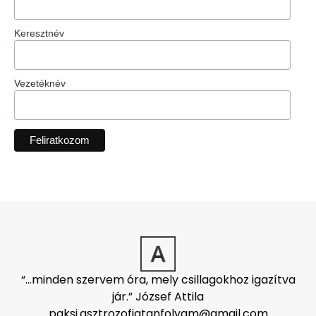
Keresztnév
Vezetéknév
“…minden szervem óra, mely csillagokhoz igazítva
jár.” József Attila
paksi.asztrozofiatanfolyam@gmail.com