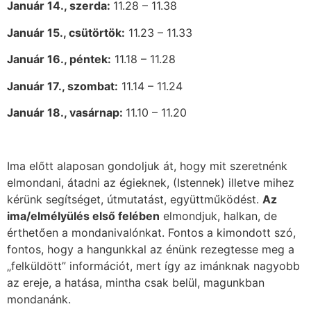
Január 14., szerda:
11.28 – 11.38
Január 15., csütörtök:
11.23 – 11.33
Január 16., péntek:
11.18 – 11.28
Január 17., szombat:
11.14 – 11.24
Január 18., vasárnap:
11.10 – 11.20
Ima előtt alaposan gondoljuk át, hogy mit szeretnénk
elmondani, átadni az égieknek, (Istennek) illetve mihez
kérünk segítséget, útmutatást, együttműködést.
Az
ima/elmélyülés első felében
elmondjuk, halkan, de
érthetően a mondanivalónkat. Fontos a kimondott szó,
fontos, hogy a hangunkkal az énünk rezegtesse meg a
„felküldött” információt, mert így az imánknak nagyobb
az ereje, a hatása, mintha csak belül, magunkban
mondanánk.