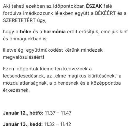
Aki teheti ezekben az időpontokban
ÉSZAK
felé
fordulva imádkozzunk lélekben együtt a BÉKÉÉRT és a
SZERETETÉRT úgy,
hogy a
béke
és a
harmónia
erőit erősítjük, emeljük kint
és önmagunkban is,
illetve égi együttműködést kérünk mindezek
megvalósulásáért!
Ezen időpontok kiemelten kedveznek a
lecsendesedésnek, az „elme mágikus kiürítésének,” a
mozdulatlanságnak, a pihenésnek és a középpontba
érkezésnek.
Január 12., hétfő:
11.37 – 11.47
Január 13., kedd:
11.32 – 11.42