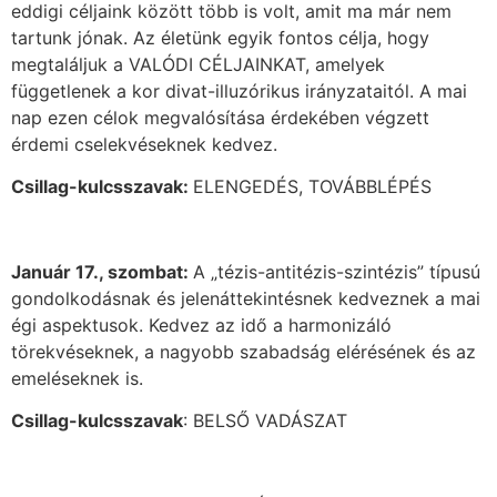
eddigi céljaink között több is volt, amit ma már nem
tartunk jónak. Az életünk egyik fontos célja, hogy
megtaláljuk a VALÓDI CÉLJAINKAT, amelyek
függetlenek a kor divat-illuzórikus irányzataitól. A mai
nap ezen célok megvalósítása érdekében végzett
érdemi cselekvéseknek kedvez.
Csillag-kulcsszavak:
ELENGEDÉS, TOVÁBBLÉPÉS
Január 17., szombat:
A „tézis-antitézis-szintézis” típusú
gondolkodásnak és jelenáttekintésnek kedveznek a mai
égi aspektusok. Kedvez az idő a harmonizáló
törekvéseknek, a nagyobb szabadság elérésének és az
emeléseknek is.
Csillag-kulcsszavak
: BELSŐ VADÁSZAT