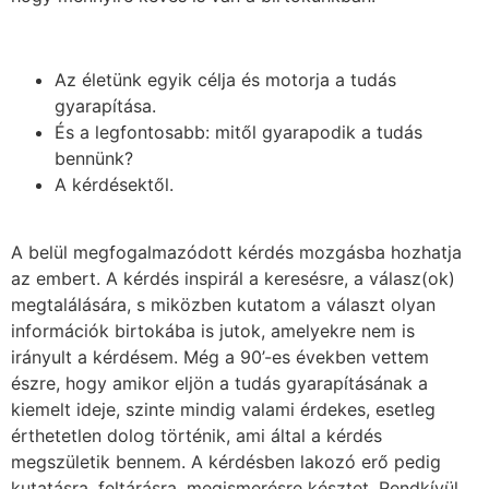
Az életünk egyik célja és motorja a tudás
gyarapítása.
És a legfontosabb: mitől gyarapodik a tudás
bennünk?
A kérdésektől.
A belül megfogalmazódott kérdés mozgásba hozhatja
az embert. A kérdés inspirál a keresésre, a válasz(ok)
megtalálására, s miközben kutatom a választ olyan
információk birtokába is jutok, amelyekre nem is
irányult a kérdésem. Még a 90’-es években vettem
észre, hogy amikor eljön a tudás gyarapításának a
kiemelt ideje, szinte mindig valami érdekes, esetleg
érthetetlen dolog történik, ami által a kérdés
megszületik bennem. A kérdésben lakozó erő pedig
kutatásra, feltárásra, megismerésre késztet. Rendkívül