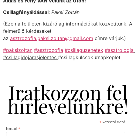
Áldás és Fény VAN Velünk az Úton!
Csillagfényáldással
:
Paksi Zoltán
(Ezen a felületen kizárólag információkat közvetítünk. A
felmerülő kérdéseket
az
asztrozofia.paksi.zoltan@gmail.com
címre várjuk.)
#paksizoltan
#asztrozofia
#csillaguzenetek
#asztrologia
#csillagidojarasjelentes
#csillagkulcsok #napkeplet
Iratkozzon fel
hírlevelünkre!
*
közelező mező
*
Email