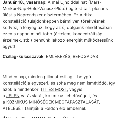
Január 18., vasárnap:
A mai Újholddal hat (Mars-
Merkúr-Nap-Hold-Vénusz-Plútó) égitest tart plenáris
ülést a Naprendszer dísztermében. Ez a ritka
konstelláció tulajdonképpen bármilyen törekvésnek
kedvez, a lényeg az, hogy az új dolgaink elindításában
ezen a napon minél több (értelem, koncentráltság,
érzelmek, stb.) bennünk lakozó energiát működtessünk
együtt.
Csillag-kulcsszavak
: EMLÉKEZÉS, BEFOGADÁS
Minden nap, minden pillanat csillag – bolygó
konstellációja egyszeri, és soha meg nem ismétlődő, így
azok a mindenkori
ITT ÉS MOST
, vagyis
a
JELEN
varázslatát, kozmikus lehetőségeit, és
a
KOZMIKUS MINŐSÉGEK MEGTAPASZTALÁSÁT,
ÁTÉLÉSÉT
tanítják a Földön élő embernek.