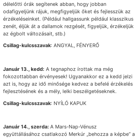
délelőtti órák segítenek abban, hogy jobban
odafigyeljünk rájuk, megfigyeljük őket és fejlesszük az
érzékeléseinket. (Például hallgassunk például klasszikus
zenét, éljük át a dallamok rezgését, figyeljük, érzékeljük
az égbolt változásait, stb.)
Csillag-kulcsszavak
: ANGYAL, FÉNYERŐ
Január 13., kedd:
A tegnaphoz írottak ma még
fokozottabban érvényesek! Ugyanakkor ez a kedd jelzi
azt is, hogy az idő minősége kedvez a befelé érzékelés
fejlesztésének és a mély, lelki beszélgetéseknek.
Csillag-kulcsszavak
: NYÍLÓ KAPUK
Január 14., szerda:
A Mars-Nap-Vénusz
együttállásához csatlakozó Merkúr „behozza a képbe” a