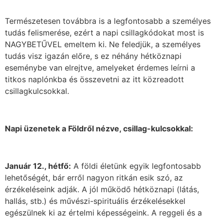
Természetesen továbbra is a legfontosabb a személyes
tudás felismerése, ezért a napi csillagkódokat most is
NAGYBETŰVEL emeltem ki. Ne feledjük, a személyes
tudás visz igazán előre, s ez néhány hétköznapi
eseménybe van elrejtve, amelyeket érdemes leírni a
titkos naplónkba és összevetni az itt közreadott
csillagkulcsokkal.
Napi üzenetek a Földről nézve, csillag-kulcsokkal:
Január 12., hétfő:
A földi életünk egyik legfontosabb
lehetőségét, bár erről nagyon ritkán esik szó, az
érzékeléseink adják. A jól működő hétköznapi (látás,
hallás, stb.) és művészi-spirituális érzékelésekkel
egészülnek ki az értelmi képességeink. A reggeli és a