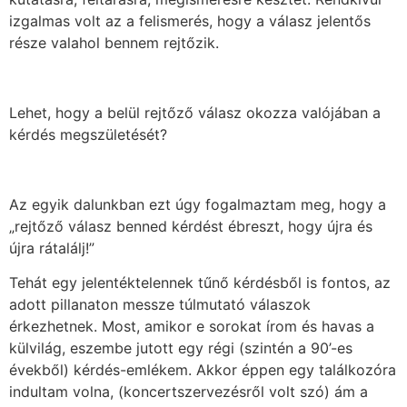
izgalmas volt az a felismerés, hogy a válasz jelentős
része valahol bennem rejtőzik.
Lehet, hogy a belül rejtőző válasz okozza valójában a
kérdés megszületését?
Az egyik dalunkban ezt úgy fogalmaztam meg, hogy a
„rejtőző válasz benned kérdést ébreszt, hogy újra és
újra rátalálj!”
Tehát egy jelentéktelennek tűnő kérdésből is fontos, az
adott pillanaton messze túlmutató válaszok
érkezhetnek. Most, amikor e sorokat írom és havas a
külvilág, eszembe jutott egy régi (szintén a 90’-es
évekből) kérdés-emlékem. Akkor éppen egy találkozóra
indultam volna, (koncertszervezésről volt szó) ám a