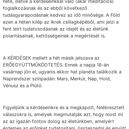
hete, illetve a kérdéseinkkel való (akár meditációs)
foglalkozásnak és az ebből következő
tudásgyarapodásnak kedvez az idő minősége. A Föld
ezen a héten kilép az Ikrek csillagképéből, ami jelzi a
fent leírt tudatosodásnak az idejét és az életünk
polaritásainak, kettősségeinek a megértését is.
A KÉRDÉSEK mellett a hét másik jelszava az
ERŐEGYÜTTMŰKÖDTETÉS. Ennek a napja 18-án
vasárnap jön el, ugyanis ekkor hat planéta találkozik a
Naprendszer színpadán: Mars, Merkúr, Nap, Hold,
Vénusz és a Plútó.
Figyeljünk a kérdéseinkre és a megkapott, felébresztett
válaszokra is, amelyek megmutatják azt, hogy most mi
az az igazán fontos dolog az életünkben, amelyért
érdemes az erőinket tudatosítani, összeszedni és együtt