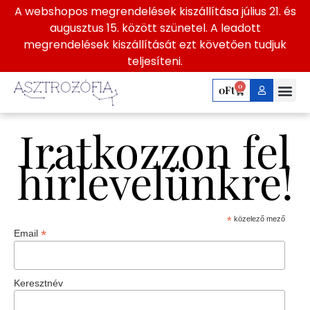
A webshopos megrendelések kiszállítása július 21. és
Jelenleg üres a bevásárlókosár.
augusztus 15. között szünetel. A leadott
megrendelések kiszállítását ezt követően tudjuk
teljesíteni.
Vásárlás folytatása
0
0
Ft
Iratkozzon fel
hírlevelünkre!
*
közelező mező
*
Email
Keresztnév