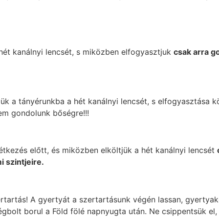
hét kanálnyi lencsét, s miközben elfogyasztjuk
csak arra g
jük a tányérunkba a hét kanálnyi lencsét, s elfogyasztása
nem gondolunk bőségre!!!
étkezés előtt, és miközben elköltjük a hét kanálnyi lencsét
 szintjeire.
tartás! A gyertyát a szertartásunk végén lassan, gyertyak
gbolt borul a Föld fölé napnyugta után. Ne csippentsük el, é