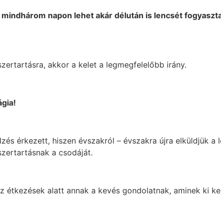
mindhárom napon lehet akár délután is lencsét fogyasztan
ertartásra, akkor a kelet a legmegfelelőbb irány.
gia!
zés érkezett, hiszen évszakról – évszakra újra elküldjük a l
zertartásnak a csodáját.
az étkezések alatt annak a kevés gondolatnak, aminek ki kel