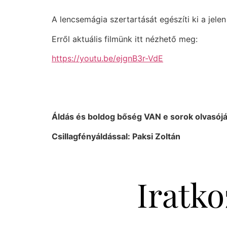
A lencsemágia szertartását egészíti ki a jele
Erről aktuális filmünk itt nézhető meg:
https://youtu.be/ejgnB3r-VdE
Áldás és boldog bőség VAN e sorok olvasójá
Csillagfényáldással: Paksi Zoltán
Iratko