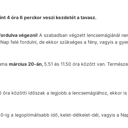
nt 4 óra 6 perckor veszi kezdetét a tavasz.
fordulva végezni!
A szabadban végzett lencsemágiánál nem 
 Nap felé fordulni, de ekkor szükséges a fény, vagyis a gy
luma
március
20-án,
5.51 és 11.50 óra között van. Termész
0 óra közötti időszak a legjobb a lencsemágiához, ekkor is 
50-ig a legoptimálisabb idő, kelet-délkelet-dél, vagyis a Na