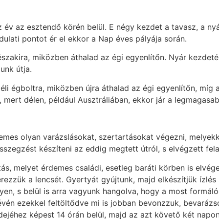
év az esztendő körén belül. E négy kezdet a tavasz, a nyá
dulati pontot ér el ekkor a Nap éves pályája során.
 északira, miközben áthalad az égi egyenlítőn. Nyár kezdeté
unk útja.
éli égboltra, miközben újra áthalad az égi egyenlítőn, míg 
, mert délen, például Ausztráliában, ekkor jár a legmagasabb
demes olyan varázslásokat, szertartásokat végezni, melyekk
szegzést készíteni az eddig megtett útról, s elvégzett fela
s, melyet érdemes családi, esetleg baráti körben is elvége
ezzük a lencsét. Gyertyát gyújtunk, majd elkészítjük ízlés s
yen, s belül is arra vagyunk hangolva, hogy a most formáló
 révén ezekkel feltöltődve mi is jobban bevonzzuk, bevaráz
 idejéhez képest 14 órán belül, majd az azt követő két napon