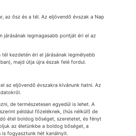
r, az ősz és a tél. Az eljövendő évszak a Nap
n járásának legmagasabb pontját éri el az
a tél kezdetén éri el járásának legmélyebb
an), majd útja újra észak felé fordul.
el az eljövendő évszakra kívánunk hatni. Az
datokról.
zni, de természetesen egyedül is lehet. A
zerint például főzeléknek, (hús nélkül!) de
dó étel boldog bőséget, szeretetet, és fényt
soljuk az életünkbe a boldog bőséget, a
 is fogyasztunk hét kanálnyit.