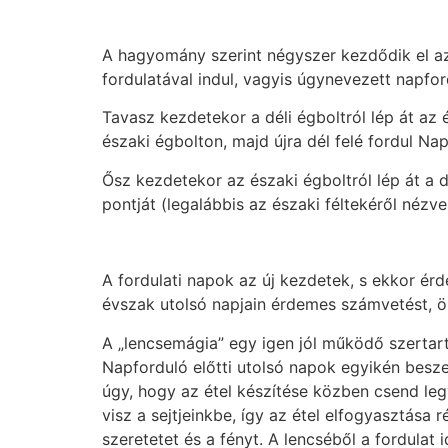
A hagyomány szerint négyszer kezdődik el az 
fordulatával indul, vagyis úgynevezett napfor
Tavasz kezdetekor a déli égboltról lép át az
északi égbolton, majd újra dél felé fordul Nap
Ősz kezdetekor az északi égboltról lép át a d
pontját (legalábbis az északi féltekéről nézve
A fordulati napok az új kezdetek, s ekkor ér
évszak utolsó napjain érdemes számvetést, ös
A „lencsemágia” egy igen jól működő szertartá
Napforduló előtti utolsó napok egyikén beszer
úgy, hogy az étel készítése közben csend leg
visz a sejtjeinkbe, így az étel elfogyasztása
szeretetet és a fényt. A lencséből a fordulat