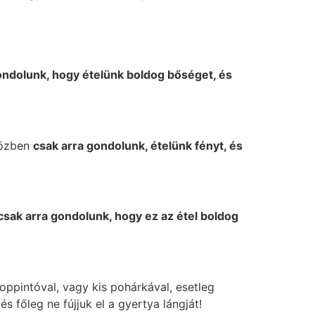
ondolunk, hogy ételünk boldog bőséget, és
 közben
csak arra gondolunk, ételünk fényt, és
csak arra gondolunk, hogy ez az étel boldog
oppintóval, vagy kis pohárkával, esetleg
s főleg ne fújjuk el a gyertya lángját!