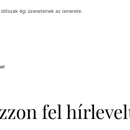
n időszak égi üzeneteinek az ismerete.
n!
zzon fel hírleve