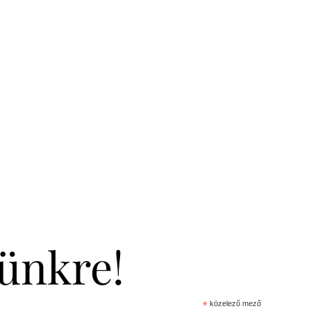
lünkre!
*
közelező mező