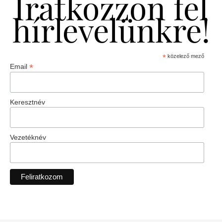
Iratkozzon fel
hírlevelünkre!
*
közelező mező
*
Email
Keresztnév
Vezetéknév