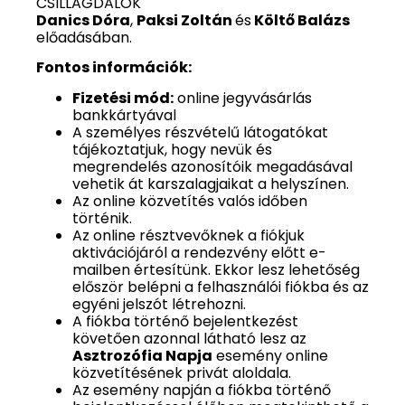
CSILLAGDALOK
Danics Dóra
,
Paksi Zoltán
és
Költő Balázs
előadásában.
Fontos információk:
Fizetési mód:
online jegyvásárlás
bankkártyával
A személyes részvételű látogatókat
tájékoztatjuk, hogy nevük és
megrendelés azonosítóik megadásával
vehetik át karszalagjaikat a helyszínen.
Az online közvetítés valós időben
történik.
Az online résztvevőknek a fiókjuk
aktivációjáról a rendezvény előtt e-
mailben értesítünk. Ekkor lesz lehetőség
először belépni a felhasználói fiókba és az
egyéni jelszót létrehozni.
A fiókba történő bejelentkezést
követően azonnal látható lesz az
Asztrozófia Napja
esemény online
közvetítésének privát aloldala.
Az esemény napján a fiókba történő