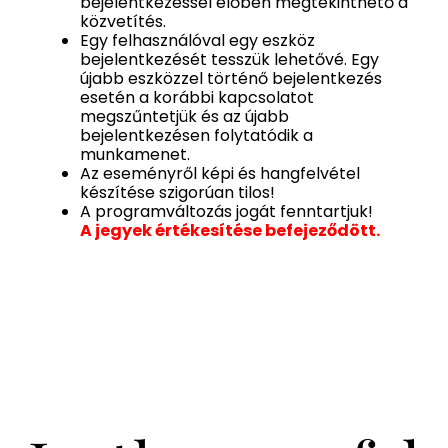
bejelentkezéssel élőben megtekinthető a
közvetítés.
Egy felhasználóval egy eszköz
bejelentkezését tesszük lehetővé. Egy
újabb eszközzel történő bejelentkezés
esetén a korábbi kapcsolatot
megszűntetjük és az újabb
bejelentkezésen folytatódik a
munkamenet.
Az eseményről képi és hangfelvétel
készítése szigorúan tilos!
A programváltozás jogát fenntartjuk!
A jegyek értékesítése befejeződött.