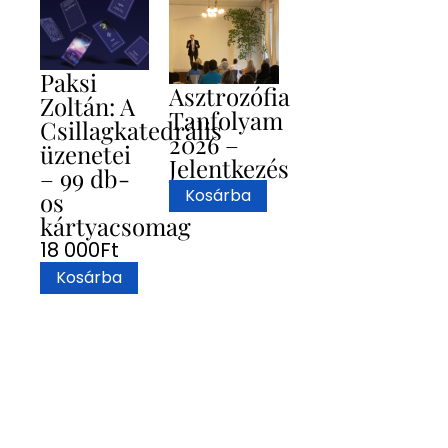
Paksi
Asztrozófia
Zoltán: A
Tanfolyam
Csillagkatedrális
2026 –
üzenetei
Jelentkezés
– 99 db-
Kosárba
os
kártyacsomag
18 000
Ft
Kosárba