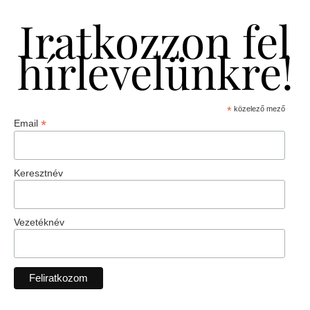
Iratkozzon fel
hírlevelünkre!
*
közelező mező
*
Email
Keresztnév
Vezetéknév